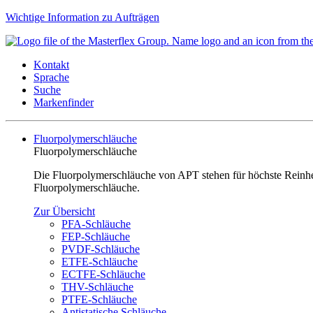
Wichtige Information zu Aufträgen
Kontakt
Sprache
Suche
Markenfinder
Fluorpolymerschläuche
Fluorpolymerschläuche
Die Fluorpolymerschläuche von APT stehen für höchste Reinheit
Fluorpolymerschläuche.
Zur Übersicht
PFA-Schläuche
FEP-Schläuche
PVDF-Schläuche
ETFE-Schläuche
ECTFE-Schläuche
THV-Schläuche
PTFE-Schläuche
Antistatische Schläuche