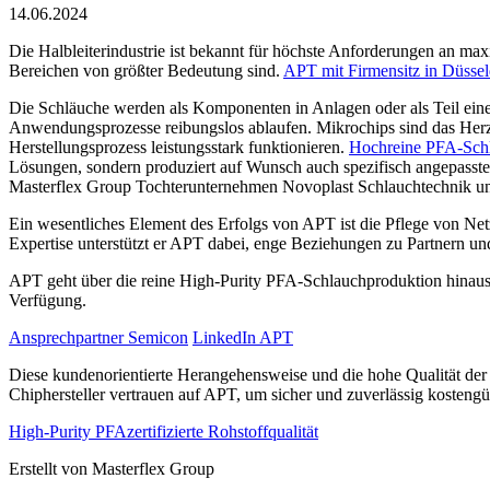
14.06.2024
Die Halbleiterindustrie ist bekannt für höchste Anforderungen an ma
Bereichen von größter Bedeutung sind.
APT mit Firmensitz in Düssel
Die Schläuche werden als Komponenten in Anlagen oder als Teil eine
Anwendungsprozesse reibungslos ablaufen. Mikrochips sind das Herzs
Herstellungsprozess leistungsstark funktionieren.
Hochreine PFA-Sch
Lösungen, sondern produziert auf Wunsch auch spezifisch angepasste 
Masterflex Group Tochterunternehmen Novoplast Schlauchtechnik un
Ein wesentliches Element des Erfolgs von APT ist die Pflege von Net
Expertise unterstützt er APT dabei, enge Beziehungen zu Partnern u
APT geht über die reine High-Purity PFA-Schlauchproduktion hinaus 
Verfügung.
Ansprechpartner Semicon
LinkedIn APT
Diese kundenorientierte Herangehensweise und die hohe Qualität der 
Chiphersteller vertrauen auf APT, um sicher und zuverlässig kostengün
High-Purity PFA
zertifizierte Rohstoffqualität
Erstellt von
Masterflex Group