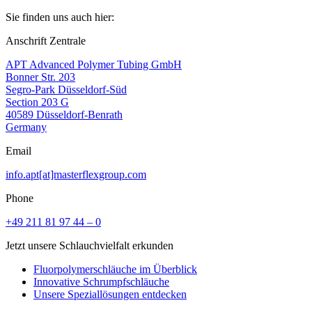
Sie finden uns auch hier:
Anschrift Zentrale
APT Advanced Polymer Tubing GmbH
Bonner Str. 203
Segro-Park Düsseldorf-Süd
Section 203 G
40589 Düsseldorf-Benrath
Germany
Email
info.apt[at]masterflexgroup.com
Phone
+49 211 81 97 44 – 0
Jetzt unsere Schlauchvielfalt erkunden
Fluorpolymerschläuche im Überblick
Innovative Schrumpfschläuche
Unsere Speziallösungen entdecken