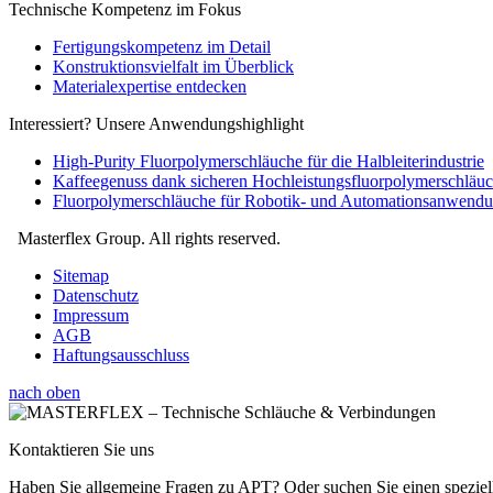
Technische Kompetenz im Fokus
Fertigungskompetenz im Detail
Konstruktionsvielfalt im Überblick
Materialexpertise entdecken
Interessiert? Unsere Anwendungshighlight
High-Purity Fluorpolymerschläuche für die Halbleiterindustrie
Kaffeegenuss dank sicheren Hochleistungsfluorpolymerschläu
Fluorpolymerschläuche für Robotik- und Automationsanwend
Masterflex Group. All rights reserved.
Sitemap
Datenschutz
Impressum
AGB
Haftungsausschluss
nach oben
Kontaktieren Sie uns
Haben Sie allgemeine Fragen zu APT? Oder suchen Sie einen speziell