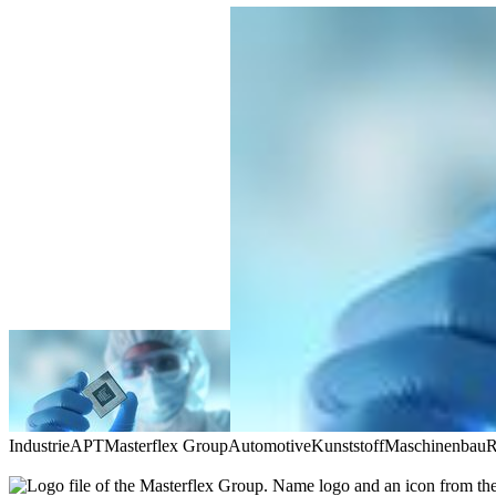
Industrie
APT
Masterflex Group
Automotive
Kunststoff
Maschinenbau
R