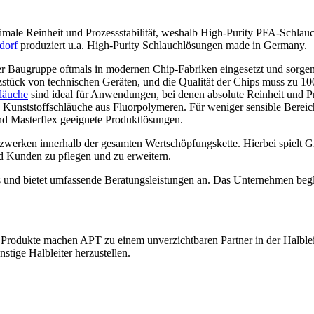
ximale Reinheit und Prozessstabilität, weshalb High-Purity PFA-Schlauc
dorf
produziert u.a. High-Purity Schlauchlösungen made in Germany.
r Baugruppe oftmals in modernen Chip-Fabriken eingesetzt und sorgen 
tück von technischen Geräten, und die Qualität der Chips muss zu 10
läuche
sind ideal für Anwendungen, bei denen absolute Reinheit und Proz
Kunststoffschläuche aus Fluorpolymeren. Für weniger sensible Bereiche
d Masterflex geeignete Produktlösungen.
zwerken innerhalb der gesamten Wertschöpfungskette. Hierbei spielt Gi
nd Kunden zu pflegen und zu erweitern.
und bietet umfassende Beratungsleistungen an. Das Unternehmen begle
Produkte machen APT zu einem unverzichtbaren Partner in der Halbleit
stige Halbleiter herzustellen.