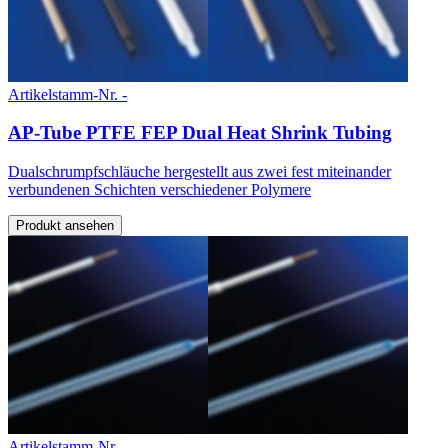
Artikelstamm-Nr. -
AP-Tube PTFE FEP Dual Heat Shrink Tubing
Dualschrumpfschläuche hergestellt aus zwei fest miteinander
verbundenen Schichten verschiedener Polymere
Produkt ansehen
Artikelstamm-Nr. -