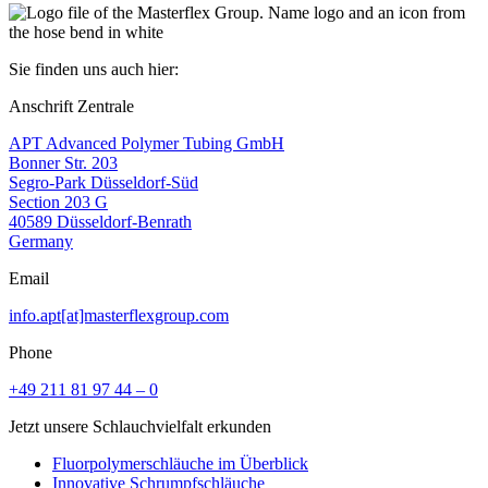
Sie finden uns auch hier:
Anschrift Zentrale
APT Advanced Polymer Tubing GmbH
Bonner Str. 203
Segro-Park Düsseldorf-Süd
Section 203 G
40589 Düsseldorf-Benrath
Germany
Email
info.apt[at]masterflexgroup.com
Phone
+49 211 81 97 44 – 0
Jetzt unsere Schlauchvielfalt erkunden
Fluorpolymerschläuche im Überblick
Innovative Schrumpfschläuche