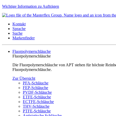
Wichtige Information zu Aufträgen
Kontakt
Sprache
Suche
Markenfinder
Fluorpolymerschläuche
Fluorpolymerschläuche
Die Fluorpolymerschläuche von APT stehen für höchste Reinheit
Fluorpolymerschläuche.
Zur Übersicht
PFA-Schläuche
FEP-Schläuche
PVDF-Schläuche
ETFE-Schläuche
ECTFE-Schläuche
THV-Schläuche
PTFE-Schläuche
Antistatische Schläuche