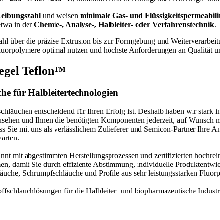
Reibungszahl
und weisen
minimale Gas- und Flüssigkeitspermeabili
etwa in der
Chemie-, Analyse-, Halbleiter- oder Verfahrenstechnik
.
ahl über die präzise Extrusion bis zur Formgebung und Weiterverarbei
luorpolymere optimal nutzen und höchste Anforderungen an Qualität und
iegel Teflon™
che für Halbleitertechnologien
chläuchen entscheidend für Ihren Erfolg ist. Deshalb haben wir stark 
usehen und Ihnen die benötigten Komponenten jederzeit, auf Wunsch maß
ss Sie mit uns als verlässlichem Zulieferer und Semicon-Partner Ihre 
warten.
innt mit abgestimmten Herstellungsprozessen und zertifizierten hochre
n, damit Sie durch effiziente Abstimmung, individuelle Produktentwic
äuche, Schrumpfschläuche und Profile aus sehr leistungsstarken Fluor
ffschlauchlösungen für die Halbleiter- und biopharmazeutische Industr