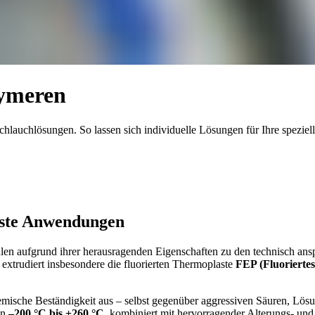
lymeren
chlauchlösungen. So lassen sich individuelle Lösungen für Ihre speziel
llste Anwendungen
n aufgrund ihrer herausragenden Eigenschaften zu den technisch ansp
 extrudiert insbesondere die fluorierten Thermoplaste
FEP (Fluorierte
ische Beständigkeit aus – selbst gegenüber aggressiven Säuren, Lösung
on
–200 °C bis +260 °C
, kombiniert mit hervorragender Alterungs- und