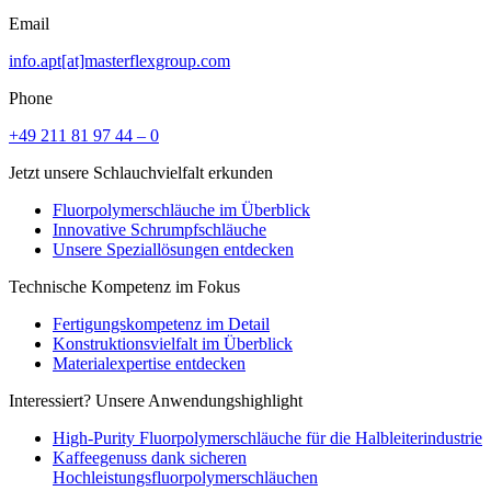
Email
info.apt[at]masterflexgroup.com
Phone
+49 211 81 97 44 – 0
Jetzt unsere Schlauchvielfalt erkunden
Fluorpolymerschläuche im Überblick
Innovative Schrumpfschläuche
Unsere Speziallösungen entdecken
Technische Kompetenz im Fokus
Fertigungskompetenz im Detail
Konstruktionsvielfalt im Überblick
Materialexpertise entdecken
Interessiert? Unsere Anwendungshighlight
High-Purity Fluorpolymerschläuche für die Halbleiterindustrie
Kaffeegenuss dank sicheren
Hochleistungsfluorpolymerschläuchen