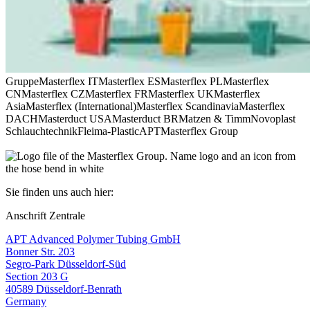
Gruppe
Masterflex IT
Masterflex ES
Masterflex PL
Masterflex
CN
Masterflex CZ
Masterflex FR
Masterflex UK
Masterflex
Asia
Masterflex (International)
Masterflex Scandinavia
Masterflex
DACH
Masterduct USA
Masterduct BR
Matzen & Timm
Novoplast
Schlauchtechnik
Fleima-Plastic
APT
Masterflex Group
Sie finden uns auch hier:
Anschrift Zentrale
APT Advanced Polymer Tubing GmbH
Bonner Str. 203
Segro-Park Düsseldorf-Süd
Section 203 G
40589 Düsseldorf-Benrath
Germany