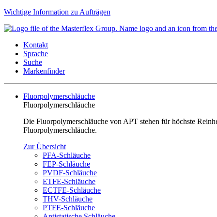
Wichtige Information zu Aufträgen
Kontakt
Sprache
Suche
Markenfinder
Fluorpolymerschläuche
Fluorpolymerschläuche
Die Fluorpolymerschläuche von APT stehen für höchste Reinheit
Fluorpolymerschläuche.
Zur Übersicht
PFA-Schläuche
FEP-Schläuche
PVDF-Schläuche
ETFE-Schläuche
ECTFE-Schläuche
THV-Schläuche
PTFE-Schläuche
Antistatische Schläuche