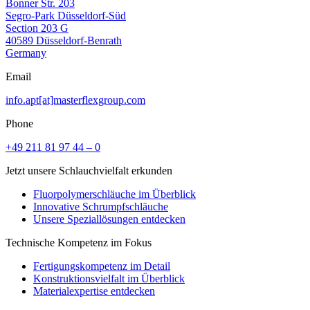
Bonner Str. 203
Segro-Park Düsseldorf-Süd
Section 203 G
40589 Düsseldorf-Benrath
Germany
Email
info.apt[at]masterflexgroup.com
Phone
+49 211 81 97 44 – 0
Jetzt unsere Schlauchvielfalt erkunden
Fluorpolymerschläuche im Überblick
Innovative Schrumpfschläuche
Unsere Speziallösungen entdecken
Technische Kompetenz im Fokus
Fertigungskompetenz im Detail
Konstruktionsvielfalt im Überblick
Materialexpertise entdecken