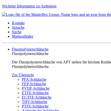
Wichtige Information zu Aufträgen
Kontakt
Sprache
Suche
Markenfinder
Fluorpolymerschläuche
Fluorpolymerschläuche
Die Fluorpolymerschläuche von APT stehen für höchste Reinheit
Fluorpolymerschläuche.
Zur Übersicht
PFA-Schläuche
FEP-Schläuche
PVDF-Schläuche
ETFE-Schläuche
ECTFE-Schläuche
THV-Schläuche
PTFE-Schläuche
Antistatische Schläuche