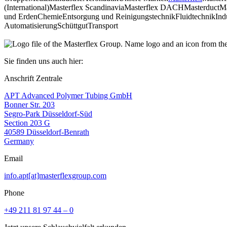
(International)
Masterflex Scandinavia
Masterflex DACH
Masterduct
M
und Erden
Chemie
Entsorgung und Reinigungstechnik
Fluidtechnik
Ind
Automatisierung
Schüttgut
Transport
Sie finden uns auch hier:
Anschrift Zentrale
APT Advanced Polymer Tubing GmbH
Bonner Str. 203
Segro-Park Düsseldorf-Süd
Section 203 G
40589 Düsseldorf-Benrath
Germany
Email
info.apt[at]masterflexgroup.com
Phone
+49 211 81 97 44 – 0