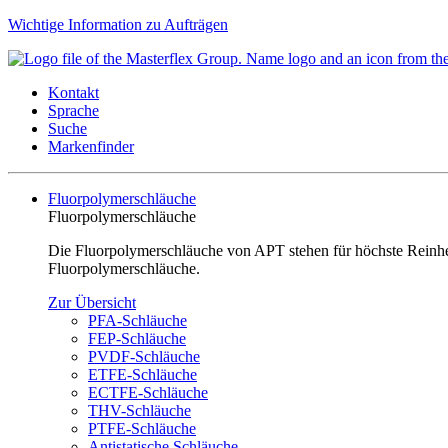
Wichtige Information zu Aufträgen
Kontakt
Sprache
Suche
Markenfinder
Fluorpolymerschläuche
Fluorpolymerschläuche
Die Fluorpolymerschläuche von APT stehen für höchste Reinheit
Fluorpolymerschläuche.
Zur Übersicht
PFA-Schläuche
FEP-Schläuche
PVDF-Schläuche
ETFE-Schläuche
ECTFE-Schläuche
THV-Schläuche
PTFE-Schläuche
Antistatische Schläuche