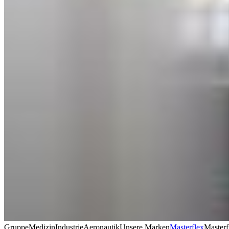
Gruppe
Medizin
Industrie
Aeronautik
Unsere Marken
Masterflex
Masterf