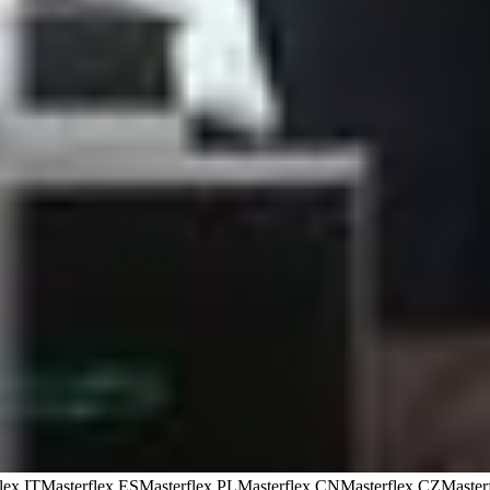
lex IT
Masterflex ES
Masterflex PL
Masterflex CN
Masterflex CZ
Master