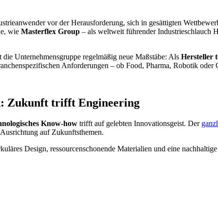
strieanwender vor der Herausforderung, sich in gesättigten Wettbewe
ke, wie
Masterflex Group
– als weltweit führender Industrieschlauch H
tzt die Unternehmensgruppe regelmäßig neue Maßstäbe: Als
Hersteller
ranchenspezifischen Anforderungen – ob Food, Pharma, Robotik oder
: Zukunft trifft Engineering
hnologisches Know-how
trifft auf gelebten Innovationsgeist. Der
ganzh
e Ausrichtung auf Zukunftsthemen.
irkuläres Design, ressourcenschonende Materialien und eine nachhaltig