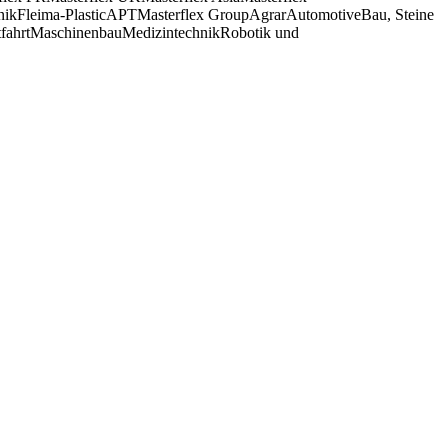
nik
Fleima-Plastic
APT
Masterflex Group
Agrar
Automotive
Bau, Steine
fahrt
Maschinenbau
Medizintechnik
Robotik und