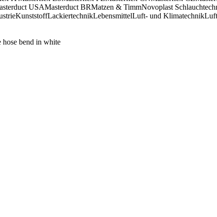
asterduct USA
Masterduct BR
Matzen & Timm
Novoplast Schlauchtech
ustrie
Kunststoff
Lackiertechnik
Lebensmittel
Luft- und Klimatechnik
Luft